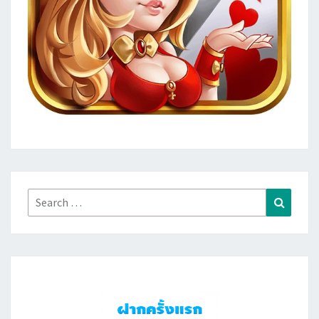
Search
Search
for: