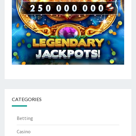
CATEGORIES
Betting
Casino