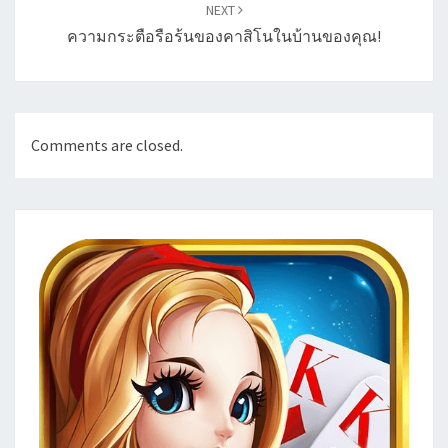
NEXT
ความกระตือรือร้นของคาสิโนในบ้านของคุณ!
Comments are closed.