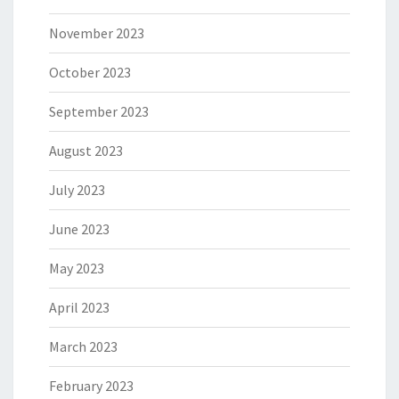
November 2023
October 2023
September 2023
August 2023
July 2023
June 2023
May 2023
April 2023
March 2023
February 2023