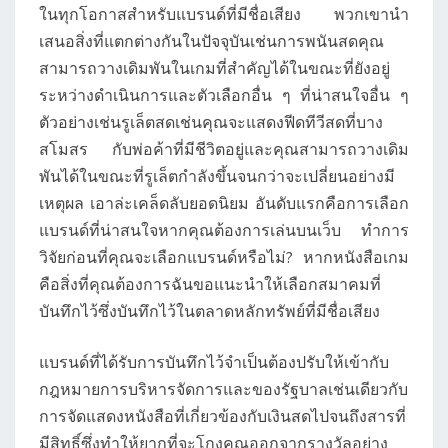
ในทุกโอกาสสำหรับแบรนด์ที่มีชื่อเสียง พวกเขานำ
เสนอสิ่งที่แตกต่างกันในปัจจุบันเช่นการพนันสดคุณ
สามารถวางเดิมพันในเกมที่สำคัญได้ในขณะที่ยังอยู่
ระหว่างดำเนินการและตัวเลือกอื่น ๆ ที่น่าสนใจอื่น ๆ
ตัวอย่างเช่นรูเล็ตสดเช่นคุณจะแสดงฟีดทีวีสดที่บาง
สโมสร กับพ่อค้าที่มีชีวิตอยู่และคุณสามารถวางเดิม
พันได้ในขณะที่รูเล็ตกำลังขึ้นจนกว่าจะเปลี่ยนอย่างมี
เหตุผล เอาล่ะเคล็ดลับยอดนิยม อันดับแรกคือการเลือก
แบรนด์ที่น่าสนใจหากคุณต้องการเล่นบนเว็บ ทำการ
วิจัยก่อนที่คุณจะเลือกแบรนด์หรือไม่? หากหนังสือเกม
คือสิ่งที่คุณต้องการฉันขอแนะนำให้เลือกสมาคมที่
บันทึกไว้ซึ่งบันทึกไว้ในตลาดหลักทรัพย์ที่มีชื่อเสียง
แบรนด์ที่ได้รับการบันทึกไว้จำเป็นต้องปรับให้เข้ากับ
กฎหมายการบริหารจัดการและของรัฐบาลเช่นเดียวกับ
การจัดแสดงหนังสือที่เกี่ยวข้องกับเงินสดไปจนถึงสารที่
มีสิทธิ์ซึ่งทำให้ยากที่จะโกงคุณออกจากรางวัลอย่าง