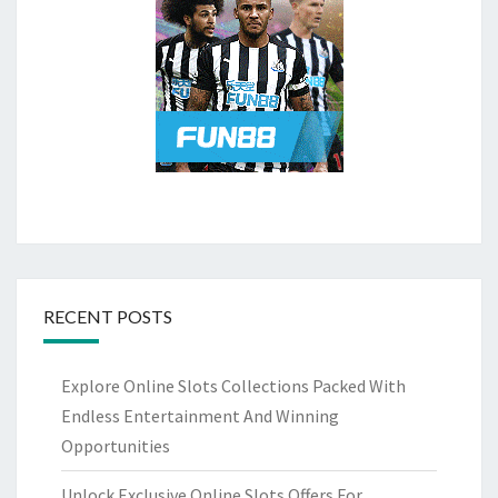
RECENT POSTS
Explore Online Slots Collections Packed With
Endless Entertainment And Winning
Opportunities
Unlock Exclusive Online Slots Offers For