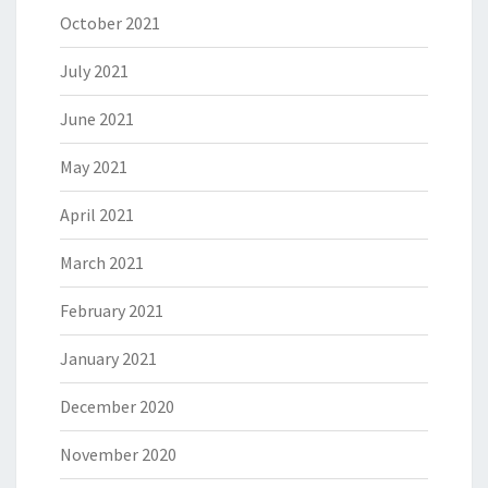
October 2021
July 2021
June 2021
May 2021
April 2021
March 2021
February 2021
January 2021
December 2020
November 2020