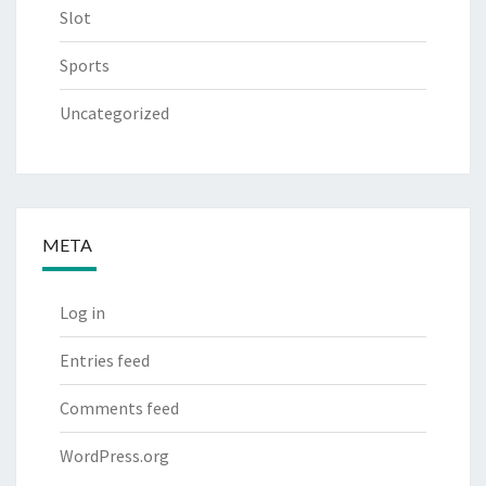
Slot
Sports
Uncategorized
META
Log in
Entries feed
Comments feed
WordPress.org