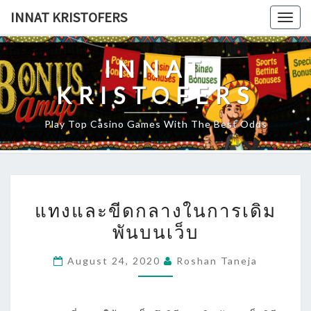
Skip
INNAT KRISTOFERS
Togg
to
navig
content
INNAT
KRISTOFERS
Play Top Casino Games With The Best Odds
แทง
แทงและขีดกลางในการเดิม
และ
พันบนเว็บ
ขีด
กลาง
August 24, 2020
Roshan Taneja
ใน
การ
เดิม