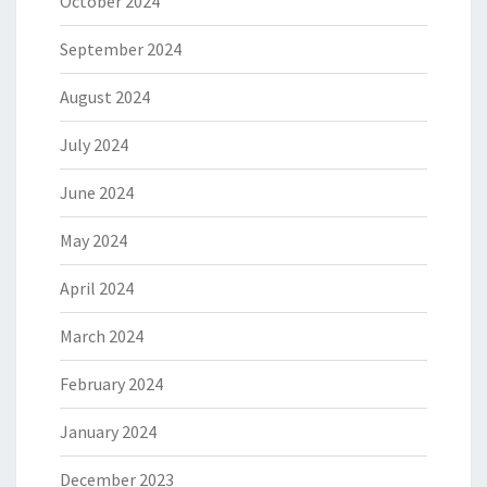
October 2024
September 2024
August 2024
July 2024
June 2024
May 2024
April 2024
March 2024
February 2024
January 2024
December 2023