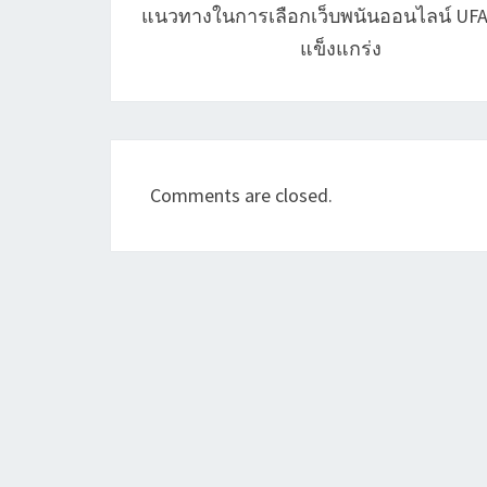
แนวทางในการเลือกเว็บพนันออนไลน์ UFAB
แข็งแกร่ง
Comments are closed.