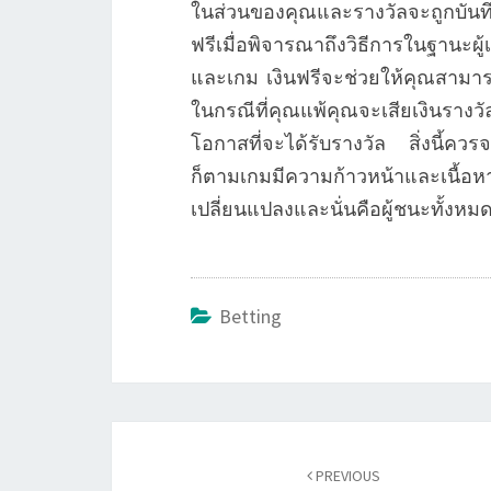
ในส่วนของคุณและรางวัลจะถูกบันทึ
ฟรีเมื่อพิจารณาถึงวิธีการในฐานะผู
และเกม เงินฟรีจะช่วยให้คุณสามาร
ในกรณีที่คุณแพ้คุณจะเสียเงินรา
โอกาสที่จะได้รับรางวัล สิ่งนี้คว
ก็ตามเกมมีความก้าวหน้าและเนื้อหาท
เปลี่ยนแปลงและนั่นคือผู้ชนะทั้งหม
Betting
Post
navigation
PREVIOUS