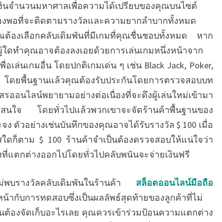
เงินจำนวนมหาศาลเพื่อความได้เปรียบของคุณบนไซต์
ียงพอที่จะติดตามรางวัลและความยากลำบากทั้งหมด
้องเลือกคลับเดิมพันที่มีเกมที่คุณชื่นชอบทั้งหมด หาก
ผู้ใดทำคุณอาจต้องลงเอยด้วยการเล่นเกมหนึ่งหน้าจาก
เพื่อเล่นเกมอื่น โดยปกติเกมเด่น ๆ เช่น Black Jack, Poker,
าร โดยพื้นฐานแล้วคุณต้องรับประกันโดยการตรวจสอบบท
นไลน์พยายามอย่างต่อเนื่องที่จะดึงผู้เล่นใหม่เข้ามา
าสนใจ โดยทั่วไปแล้วพวกเขาจะจัดร้านค้าพื้นฐานของ
จง ตัวอย่างเช่นบันทึกของคุณอาจได้รับรางวัล $ 100 เมื่อ
ใดก็ตาม $ 100 ร้านค้าจำเป็นต้องตรวจสอบให้แน่ใจว่า
ิ่งที่แตกต่างออกไปโดยทั่วไปคลับพนันจะจ่ายเงินฟรี
ม่พบรางวัลคลับเดิมพันในร้านค้า
สล็อตออนไลน์มือถือ
ิญหน้ากับการทดสอบซึ่งเป็นผลลัพธ์สุดท้ายของลูกค้าที่ไม่
ป็นต้องจัดเก็บอะไรเลย คุณควรเข้าร่วมป้อนความแตกต่าง