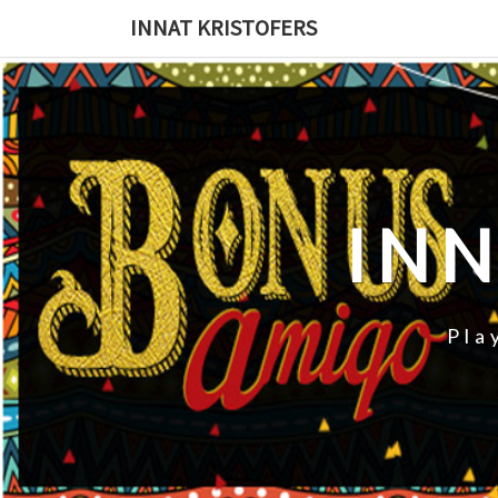
Skip
INNAT KRISTOFERS
to
content
INN
Pla