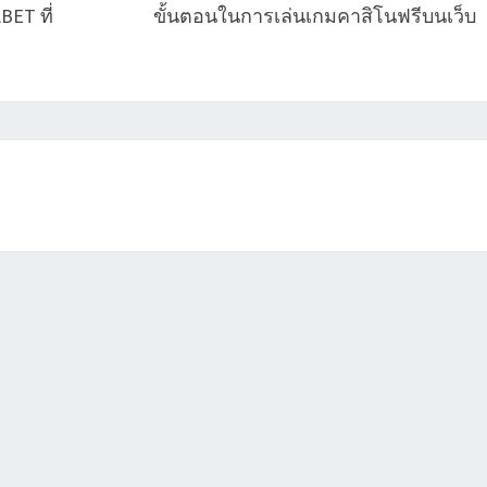
ET ที่
ขั้นตอนในการเล่นเกมคาสิโนฟรีบนเว็บ