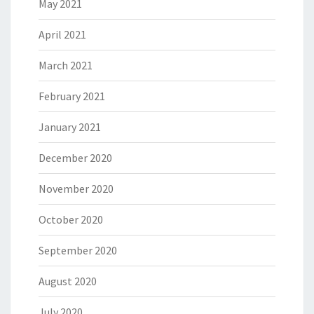
May 2021
April 2021
March 2021
February 2021
January 2021
December 2020
November 2020
October 2020
September 2020
August 2020
July 2020