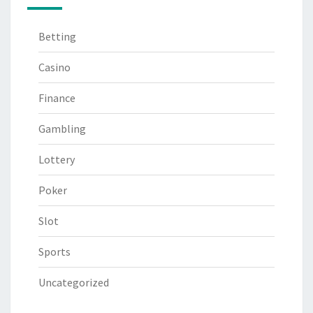
Betting
Casino
Finance
Gambling
Lottery
Poker
Slot
Sports
Uncategorized