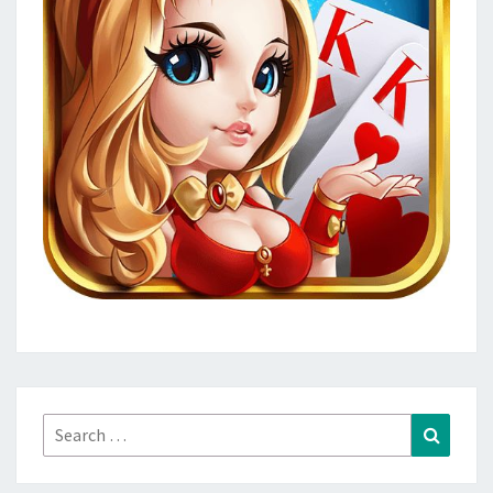
Search
Search
for: