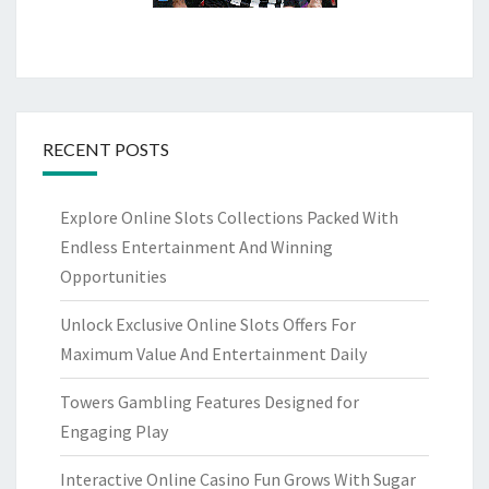
RECENT POSTS
Explore Online Slots Collections Packed With
Endless Entertainment And Winning
Opportunities
Unlock Exclusive Online Slots Offers For
Maximum Value And Entertainment Daily
Towers Gambling Features Designed for
Engaging Play
Interactive Online Casino Fun Grows With Sugar