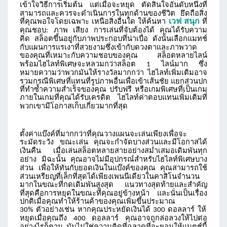
เข้าใจวิธีการเริ่มต้น
แต่เมื่อจะหยุด
ตัดสินใจอันดับหนึ่งที่
สามารถและควรจะดำเนินการในทุกด้านของชีวิต
ยึดถือสิ่ง
เวฟ
สนุก
ที่คุณพอใจโดยเฉพาะ
เหนือสิ่งอื่นใด
ให้ค้นหา
ที่
คุณชอบ
ภาพ
เสียง
การเล่นที่จับต้องได้
คุณได้รับความ
:
คิด
สล็อตขึ้นอยู่กับภาพประกอบที่น่าเบื่อ
ดังนั้นเลือกแมทช์
กับแผนการแรเงาที่สวยงามซึ่งเข้ากับดวงตาและภาพวาด
ของคุณที่เหมาะกับความชอบของคุณ
สล็อตหลายไลน์
พร้อมไฮไลท์พิเศษจะหลวมกว่าสล็อต
ไลน์มาก
ซึ่ง
1
หมายความว่าพวกมันให้รางวัลมากกว่า
ไฮไลท์เพิ่มเติมอาจ
รวมกรณีพิเศษที่แทนที่รูปภาพอื่นเพื่อเข้าเส้นชัย
แยกส่วนปก
ที่ทำซ้ำความสำเร็จของคุณ
ปรับฟรี
หรือเกมพิเศษที่เป็นเกม
ภายในเกมที่คุณได้รับเครดิต
ไฮไลท์ค่าตอบแทนเพิ่มเติมที่
พวกเขามีโอกาสเก็บเกี่ยวมากที่สุด
ตั้งค่าแบ๊งค์ที่มากกว่าที่คุณวางแผนจะเล่นเพียงเพื่อจะ
ระมัดระวัง
ขณะเล่น
คุณจะกำจัดบางส่วนและมีโอกาสได้
เงินคืน
เมื่อเล่นสล็อตหลายสายอย่างสม่ำเสมอเดิมพันทุก
อย่าง
มิฉะนั้น
คุณอาจไม่มีอุปกรณ์สำหรับไฮไลท์พิเศษบาง
ส่วน
เพื่อให้ทันกับยอดเงินในแบ๊งค์ของคุณ
คุณสามารถใช้
ส่วนเหรียญที่เล็กที่สุดได้เพียงเพนนีเดียวในคาสิโนจำนวน
มากในขณะที่กดเดิมพันสูงสุด
แนวทางสุดท้ายและสำคัญ
ที่สุดคือการหยุดในขณะที่คุณอยู่ข้างหน้า
และนั่นเป็นเรื่อง
ปกติเมื่อคุณทำให้ร้านค้าของคุณเพิ่มขึ้นประมาณ
ตัวอย่างเช่น
หากคุณประหยัดเงินได้
ดอลลาร์
ให้
30%
300
หยุดเมื่อคุณถึง
ดอลลาร์
คุณอาจถูกล่อลวงให้ไปต่อ
400
อย่างไรก็ตาม
มันไม่ใช่ความคิดที่ฉลาดที่จะยอมให้แมตช์นี้