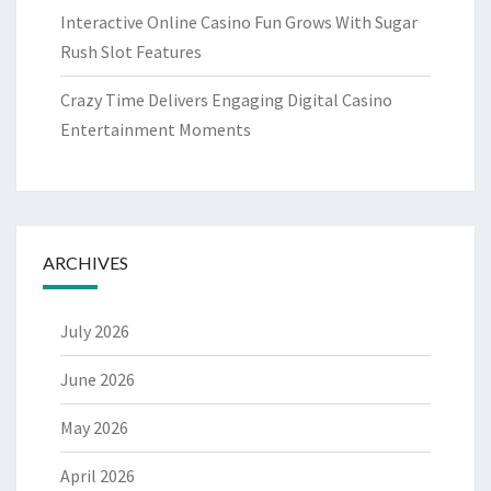
Interactive Online Casino Fun Grows With Sugar
Rush Slot Features
Crazy Time Delivers Engaging Digital Casino
Entertainment Moments
ARCHIVES
July 2026
June 2026
May 2026
April 2026