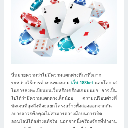
นี่หมายความว่าไม่มีความแตกต่างที่น่าทึ่งมาก
ระหว่างวิธีการทำงานของเกม
เว็บ 188bet
และโอกาส
ในการลงทะเบียนบนเว็บหรือเครื่องเกมบนบก อาจเป็น
ไปได้ว่ามีความแตกต่างเล็กน้อย ความเปรียบต่างที่
ชัดเจนที่สุดสิ่งที่จะแยกโครงสร้างทั้งสองออกจากกัน
อย่างถาวรคือคุณไม่สามารถวางมือบนการเปิด
ออนไลน์ได้อย่างแท้จริง นอกจากนี้เครื่องจักรที่ทำงาน