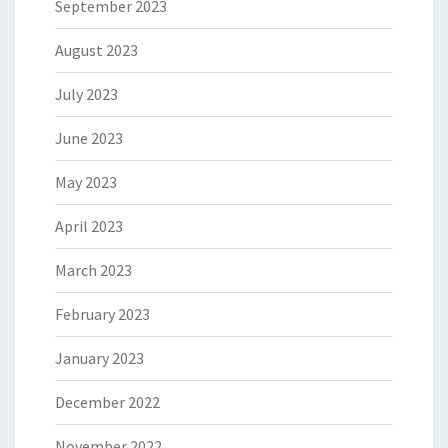
September 2023
August 2023
July 2023
June 2023
May 2023
April 2023
March 2023
February 2023
January 2023
December 2022
November 2022