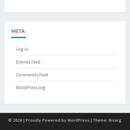
META
Log in
Entries feed
Comments feed
WordPress.org
© 2026
|
Proudly Powered by
WordPress
|
Theme:
Nisarg