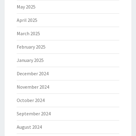
May 2025
April 2025
March 2025
February 2025
January 2025
December 2024
November 2024
October 2024
September 2024
August 2024