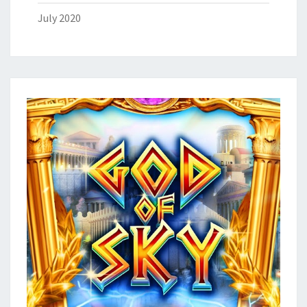
July 2020