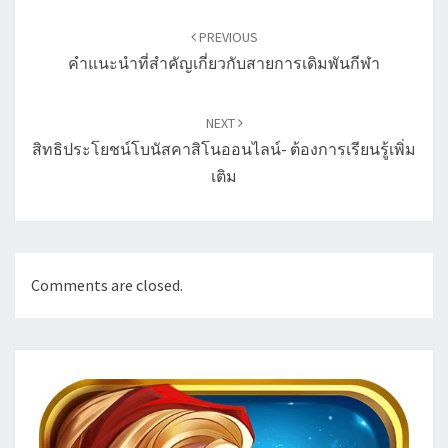
Post
navigation
PREVIOUS
คำแนะนำที่สำคัญเกี่ยวกับสายการเดิมพันกีฬา
NEXT
สิทธิประโยชน์โบนัสคาสิโนออนไลน์- ต้องการเรียนรู้เพิ่ม
เติม
Comments are closed.