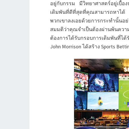
อยู่กับกรรม มีวิทยาศาสตร์อยู่เบื้
เดิมพันที่ดีที่สุดที่คุณสามารถหา
พวกเขาลงเอยด้วยการกระทำนั้นอย
สมมติว่าคุณจำเป็นต้องผ่านพ้นความ
ต้องการได้รับกรอบการเดิมพันที่ได้
John Morrison ได้สร้าง Sports Bet