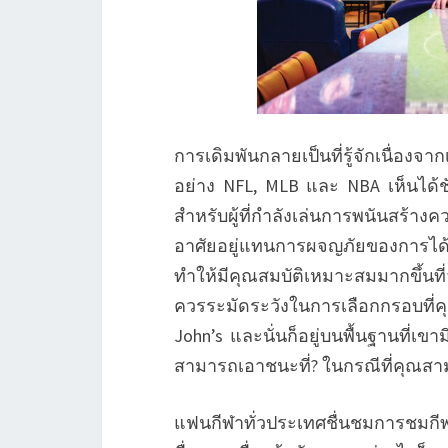
การเดิมพันกลายเป็นที่รู้จักเนื่องจ
อย่าง NFL, MLB และ NBA เห็นได้ชัด
สำหรับผู้ที่กำลังเล่นการพนันสร้าง
อาศัยอยู่แทนการผจญภัยของการได้อยู
ทำให้มีคุณสมบัติเหมาะสมมากขึ้น
ควรระมัดระวังในการเลือกกรอบที่คุณ
John’s และนั่นก็อยู่บนพื้นฐานที่
สามารถเอาชนะที่? ในกรณีที่คุณสามา
แฟนกีฬาทั่วประเทศชื่นชมการชมกีฬ