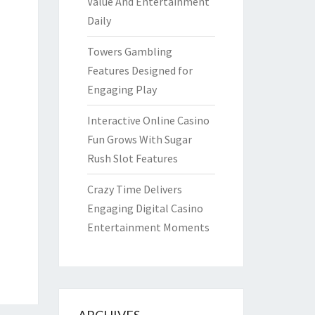
Value And Entertainment
Daily
Towers Gambling
Features Designed for
Engaging Play
Interactive Online Casino
Fun Grows With Sugar
Rush Slot Features
Crazy Time Delivers
Engaging Digital Casino
Entertainment Moments
ARCHIVES