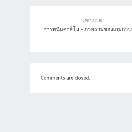
Post
navigation
PREVIOUS
การพนันคาสิโน – ภาพรวมของเกมการ
Comments are closed.