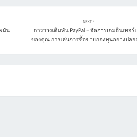
NEXT
พนัน
การวางเดิมพัน PayPal – จัดการเกมอินเทอร์เ
ของคุณ การเล่นการซื้อขายกองทุนอย่างปลอ