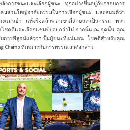
ที่สุด
องหลังการชนะและเลือกผู้ชนะ ทุกอย่างขึ้นอยู่กับกรอบการ
ได้ คนส่วนใหญ่อาศัยกรรมในการเลือกผู้ชนะ และสมมติว่า
่างแม่นยำ แท้จริงแล้วพวกเขามีลักษณะเป็นกรรม ทว่า
โชคดีและเลือกแชมป์บ่อยกว่าไม่ จากนั้น ณ จุดนั้น คุณ
รับการพิสูจน์แล้วว่าเป็นผู้ชนะที่แน่นอน โชคดีสำหรับคุณ
ting Champ ที่เหมาะกับการพรรณนาดังกล่าว