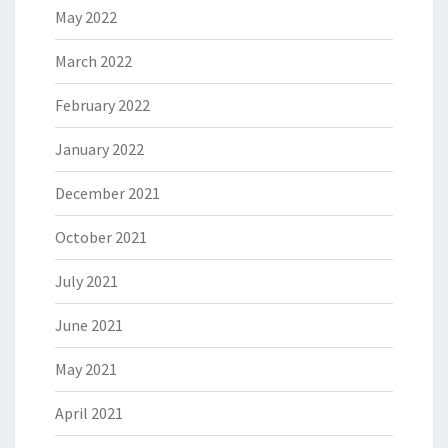
May 2022
March 2022
February 2022
January 2022
December 2021
October 2021
July 2021
June 2021
May 2021
April 2021