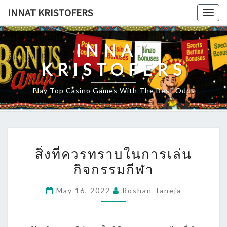
Skip
INNAT KRISTOFERS
Togg
to
navig
content
INNAT
KRISTOFERS
Play Top Casino Games With The Best Odds
สิ่ง
สิ่งที่ควรทราบในการเล่น
ที่
กิจกรรมกีฬา
ควร
ทราบ
May 16, 2022
Roshan Taneja
ใน
การ
เล่น