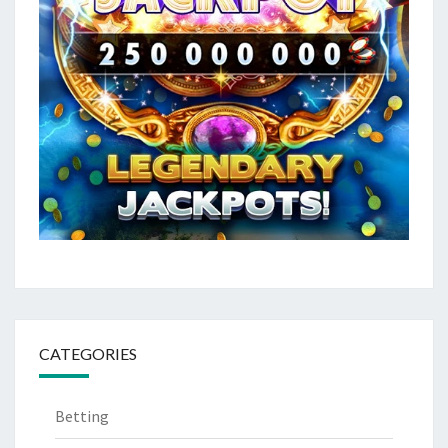
CATEGORIES
Betting