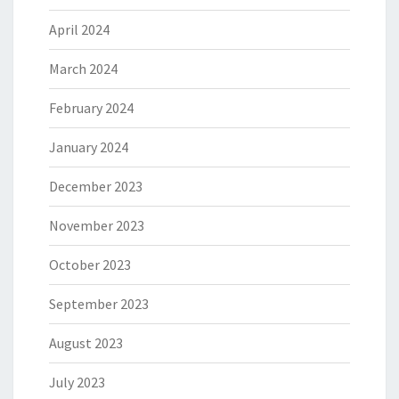
April 2024
March 2024
February 2024
January 2024
December 2023
November 2023
October 2023
September 2023
August 2023
July 2023