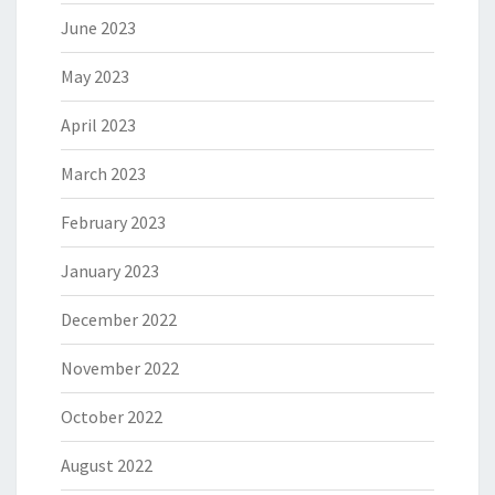
June 2023
May 2023
April 2023
March 2023
February 2023
January 2023
December 2022
November 2022
October 2022
August 2022