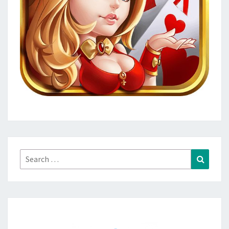
Search
Search
for: