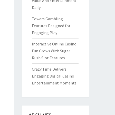
Value And Entertainment
Daily
Towers Gambling
Features Designed for
Engaging Play
Interactive Online Casino
Fun Grows With Sugar
Rush Slot Features
Crazy Time Delivers
Engaging Digital Casino
Entertainment Moments
ARCHIVES