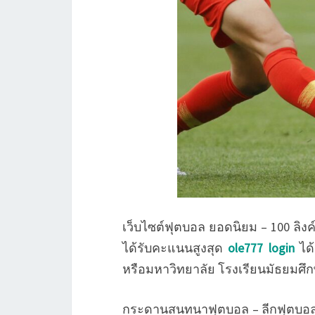
เว็บไซต์ฟุตบอล ยอดนิยม – 100 ลิงค์
ได้รับคะแนนสูงสุด
ole777 login
ได้
หรือมหาวิทยาลัย โรงเรียนมัธยมศ
กระดานสนทนาฟุตบอล – ลีกฟุตบอล