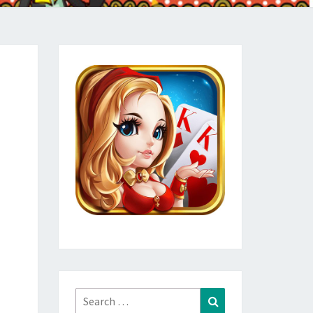
Search
Search