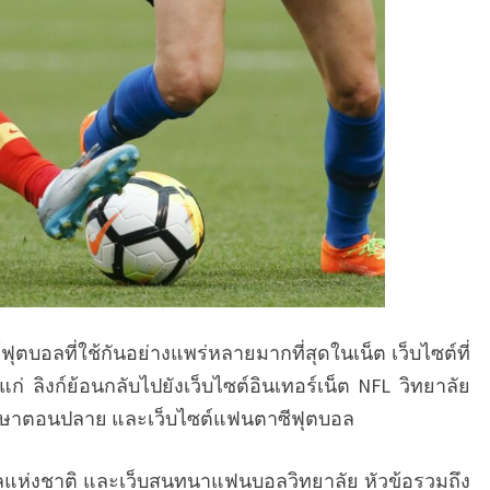
ฟุตบอลที่ใช้กันอย่างแพร่หลายมากที่สุดในเน็ต เว็บไซต์ที่
แก่ ลิงก์ย้อนกลับไปยังเว็บไซต์อินเทอร์เน็ต NFL วิทยาลัย
ึกษาตอนปลาย และเว็บไซต์แฟนตาซีฟุตบอล
แห่งชาติ และเว็บสนทนาแฟนบอลวิทยาลัย หัวข้อรวมถึง