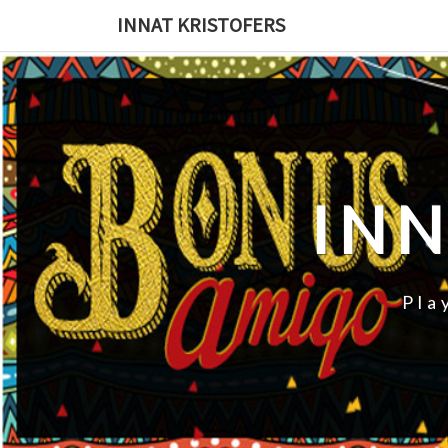
Skip
INNAT KRISTOFERS
to
content
INN
Pla