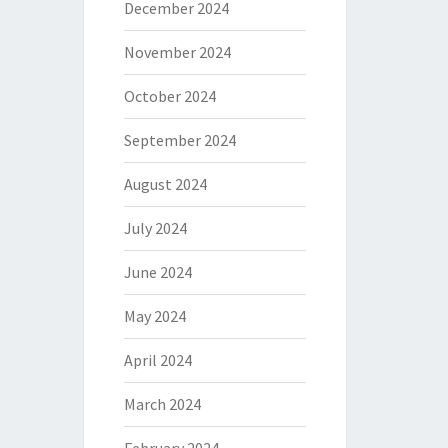
December 2024
November 2024
October 2024
September 2024
August 2024
July 2024
June 2024
May 2024
April 2024
March 2024
February 2024