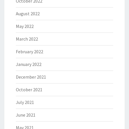
October 2022
August 2022
May 2022
March 2022
February 2022
January 2022
December 2021
October 2021
July 2021
June 2021
May 2021