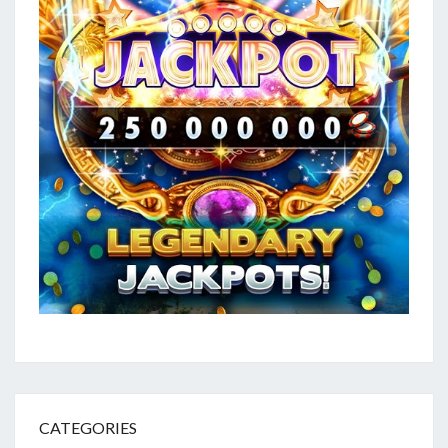
CATEGORIES