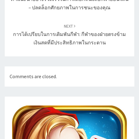
– ปลดล็อกศักยภาพในการชนะของคุณ
NEXT
การได้เปรียบในการเดิมพันกีฬา: กีฬาของฝ่ายตรงข้าม
เงินสดที่มีประสิทธิภาพในกระดาน
Comments are closed.