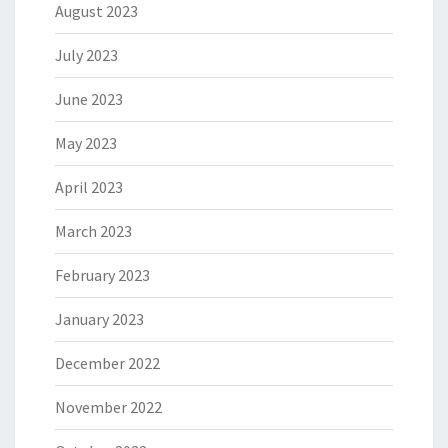
August 2023
July 2023
June 2023
May 2023
April 2023
March 2023
February 2023
January 2023
December 2022
November 2022