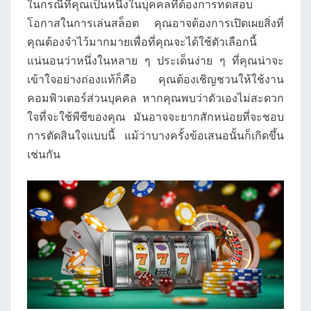
ในกรณีที่คุณเป็นหนึ่งในบุคคลที่ต้องการทดสอบ
ควร
โอกาสในการเล่นสล็อต คุณอาจต้องการเปิดเผยสิ่งที่
ซื้อ
คุณต้องจำไว้มากมายเพื่อที่คุณจะได้ใช้ตัวเลือกนี้
นี้
แน่นอนว่าหนึ่งในหลาย ๆ ประเด็นง่าย ๆ ที่คุณน่าจะ
ต่างๆ
เข้าใจอย่างถ่องแท้ก็คือ คุณต้องเชิญชวนให้ใช้งาน
ช่วย
คอมพิวเตอร์ส่วนบุคคล หากคุณพบว่าตัวเองไม่สะดวก
ให้
ใจที่จะใช้พีซีของคุณ มันอาจจะยากสักหน่อยที่จะชอบ
คุณ
การตัดสินใจแบบนี้ แม้ว่าบางครั้งข้อเสนอนั้นก็เกิดขึ้น
เช่นกัน