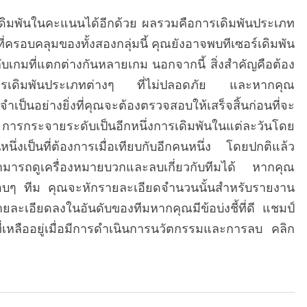
ดิมพันในคะแนนได้อีกด้วย ผลรวมคือการเดิมพันประเภท
ที่ครอบคลุมของทั้งสองกลุ่มนี้ คุณยังอาจพบทีเซอร์เดิมพัน
บเกมที่แตกต่างกันหลายเกม นอกจากนี้ สิ่งสำคัญคือต้อง
ป็นการเดิมพันประเภทต่างๆ ที่ไม่ปลอดภัย และหากคุณ
ป็นอย่างยิ่งที่คุณจะต้องตรวจสอบให้เสร็จสิ้นก่อนที่จะ
้ การกระจายระดับเป็นอีกหนึ่งการเดิมพันในแต่ละวันโดย
นึ่งเป็นที่ต้องการเมื่อเทียบกับอีกคนหนึ่ง โดยปกติแล้ว
สามารถดูเครื่องหมายบวกและลบเกี่ยวกับทีมได้ หากคุณ
้รอบๆ ทีม คุณจะหักรายละเอียดจำนวนนั้นสำหรับรายงาน
ละเอียดลงในอันดับของทีมหากคุณมีข้อบ่งชี้ที่ดี แชมป์
ตที่เหลืออยู่เมื่อมีการดำเนินการนวัตกรรมและการลบ คลิก