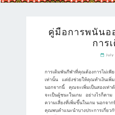
คู่มือการพนันอ
การเ
July
การเดิมพันกีฬาที่คุณต้องการไม่เ
เท่านั้น แต่ยังช่วยให้คุณทำเงินเพิ่
นอกจากนี้ คุณจะเพิ่มเป็นสองเท่
จะเป็นผู้ชนะในเกม อย่างไรก็ตาม 
ความเสี่ยงที่เพิ่มขึ้นในเกม นอกจา
คุณพบคำแนะนำบางประการเกี่ยวก