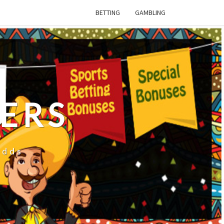
BETTING
GAMBLING
FERS
Odds