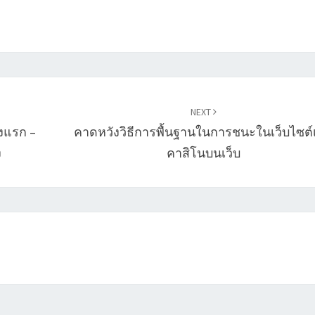
NEXT
้งแรก –
คาดหวังวิธีการพื้นฐานในการชนะในเว็บไซต์
ง
คาสิโนบนเว็บ