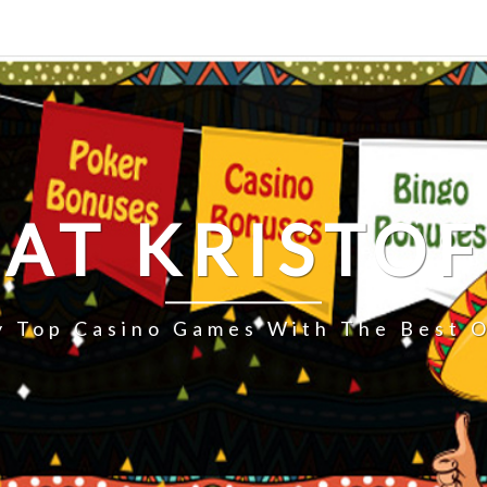
AT KRISTO
y Top Casino Games With The Best 