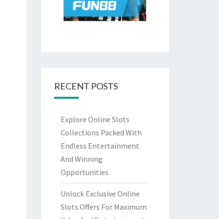
RECENT POSTS
Explore Online Slots
Collections Packed With
Endless Entertainment
And Winning
Opportunities
Unlock Exclusive Online
Slots Offers For Maximum