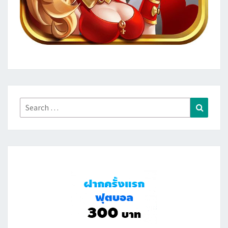
Search
Search
for: