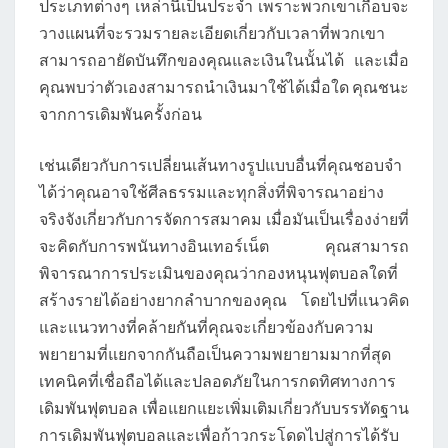
ประเภทต่างๆ เหล่านี้เป็นประจำ เพราะพวกเขาเกือบจะ
วางแผนที่จะรวมรายละเอียดเกี่ยวกับเวลาที่พวกเขา
สามารถอายัดบันทึกของคุณและเงินในนั้นได้ และเมื่อ
คุณพบว่าตัวเองสามารถนำเงินมาใช้ได้เมื่อใด คุณชนะ
จากการเดิมพันครั้งก่อน
เช่นเดียวกับการเปลี่ยนเส้นทางรูปแบบอื่นที่คุณชอบจำ
ได้ว่าคุณอาจใช้ศีลธรรมและทุกสิ่งที่พิจารณาอย่าง
จริงจังเกี่ยวกับการจัดการสมาคม เมื่อมันเป็นเรื่องง่ายที่
จะคิดกับการพนันทางอินเทอร์เน็ต คุณสามารถ
พิจารณาการประเมินของคุณว่ากองหนุนฟุตบอลใดที่
สร้างรายได้อย่างยากลำบากของคุณ โดยไปที่แนวคิด
และแนวทางที่คล้ายกันที่คุณจะเกี่ยวข้องกับความ
พยายามที่แยกจากกันถือเป็นความพยายามมากที่สุด
เทคนิคที่เชื่อถือได้และปลอดภัยในการกดทิศทางการ
เดิมพันฟุตบอล เพื่อแยกแยะเพิ่มเติมเกี่ยวกับบรรทัดฐาน
การเดิมพันฟุตบอลและเพื่อก้าวกระโดดไปสู่การได้รับ