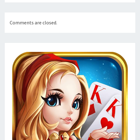
Comments are closed.