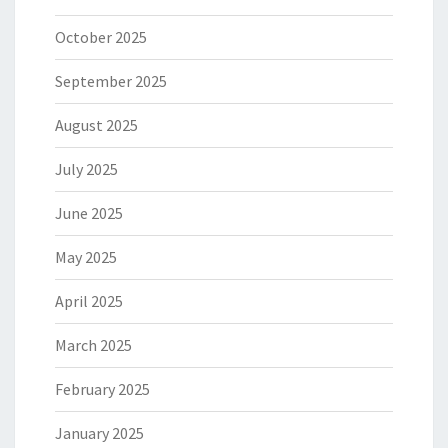
October 2025
September 2025
August 2025
July 2025
June 2025
May 2025
April 2025
March 2025
February 2025
January 2025