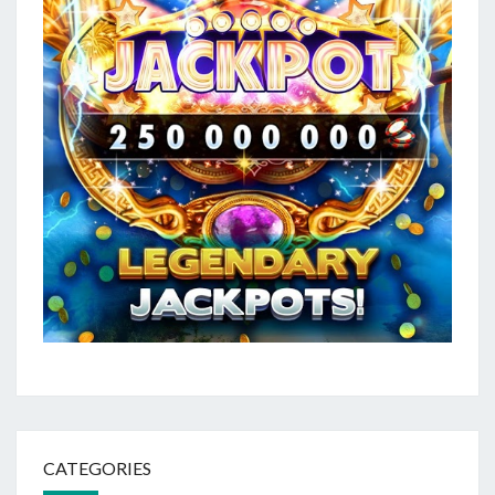
CATEGORIES