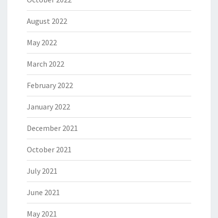
August 2022
May 2022
March 2022
February 2022
January 2022
December 2021
October 2021
July 2021
June 2021
May 2021