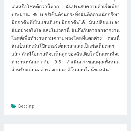
เองหรือโชคดีกว่านี้มาก ฉันประสบความสำเร็จเพียง
ประมาณ 45 เปอร์เซ็นต์จนกระทั่งฉันติดตามนักกรีฑา
มืออาชีพที่เป็นแฮนดิแคปมืออาชีพได้ มันเปลี่ยนแปลง
ฉันอย่างจริงใจ และในเวลานี้ ฉันถึงกับลาออกจากงาน
โฮสต์เพื่อทำงานตามความหลงใหลที่แตกต่าง ตอนนี้
ฉันเป็นนักเล่นโป๊กเกอร์เต็มเวลาและเป็นพ่อเต็มเวลา
แล้ว ฉันมีโอกาสที่จะเห็นลูกของฉันเติบโตขึ้นแทนที่จะ
ทำงานหนักมากกับ 9-5 ดำเนินการขอบคุณทั้งหมด
สำหรับแต้มต่อสำรองเกมคาสิโนออนไลน์ของฉัน
Betting
Post