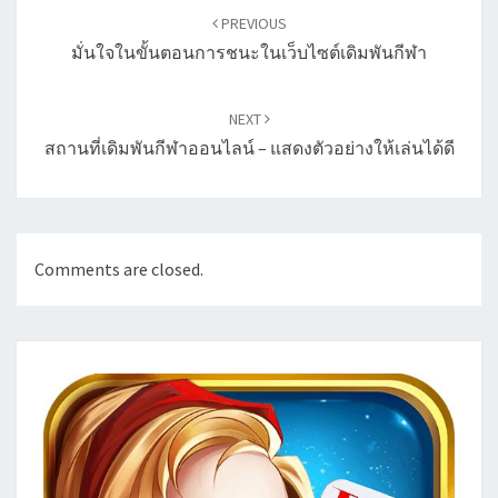
navigation
PREVIOUS
มั่นใจในขั้นตอนการชนะในเว็บไซต์เดิมพันกีฬา
NEXT
สถานที่เดิมพันกีฬาออนไลน์ – แสดงตัวอย่างให้เล่นได้ดี
Comments are closed.