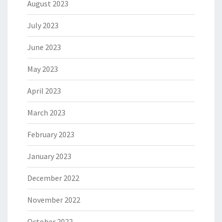
August 2023
July 2023
June 2023
May 2023
April 2023
March 2023
February 2023
January 2023
December 2022
November 2022
October 2022