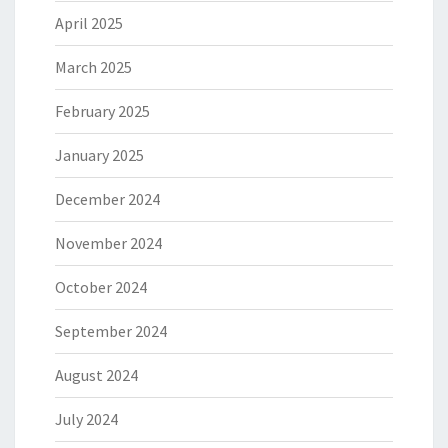
April 2025
March 2025
February 2025
January 2025
December 2024
November 2024
October 2024
September 2024
August 2024
July 2024