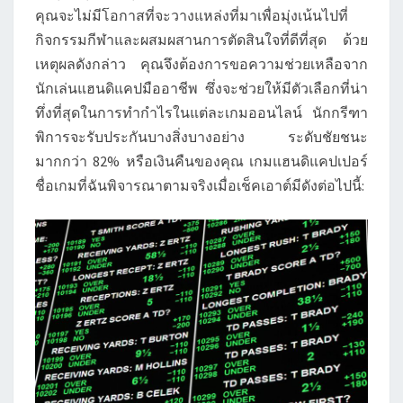
คุณจะไม่มีโอกาสที่จะวางแหล่งที่มาเพื่อมุ่งเน้นไปที่
กิจกรรมกีฬาและผสมผสานการตัดสินใจที่ดีที่สุด ด้วย
เหตุผลดังกล่าว คุณจึงต้องการขอความช่วยเหลือจาก
นักเล่นแฮนดิแคปมืออาชีพ ซึ่งจะช่วยให้มีตัวเลือกที่น่า
ทึ่งที่สุดในการทำกำไรในแต่ละเกมออนไลน์ นักกรีฑา
พิการจะรับประกันบางสิ่งบางอย่าง ระดับชัยชนะ
มากกว่า 82% หรือเงินคืนของคุณ เกมแฮนดิแคปเปอร์
ชื่อเกมที่ฉันพิจารณาตามจริงเมื่อเช็คเอาต์มีดังต่อไปนี้: