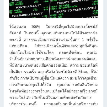
ให้ส่วนลด 100% ในกรณีที่คุณไม่มีผลประโยชน์สี่
สัปดาห์ ในตอนนี้ คุณพบแต้มต่อเกมใดได้บ้างจากข้อ
ตกลงนี้ ค่าธรรมเนียมการมีส่วนร่วมขั้นต่ำ 1 ครั้งใน
แต่ละเดือน ใช้จ่ายเพียงครั้งเดียวและรับทุกสิ่งที่คุณ
เลือกโดยไม่มีค่าใช้จ่ายใดๆ ตลอดทั้งเดือน คุณไม่
จำเป็นต้องจ่ายทุกการเลือกเนื่องจากนักเล่นแฮนดิแคป
ที่มีทักษะบางคนจะเสียค่าธรรมเนียม ความช่วยเหลือที่
เป็นมิตร รวดเร็ว และจริงจัง โดยไม่ต้องมี 24 ชม. ก็ไม่
สำเร็จ การสนับสนุนผู้ซื้อ นั่นแสดงว่า สมมติว่าคุณข้าม
การเลือกของคุณไปทั้งวัน คุณสามารถตัดสินใจทาง
โทรศัพท์อย่างรวดเร็วและเปลี่ยนได้อย่างรวดเร็ว อาจมี
ความใกล้เคียงกับที่ไม่มีในตลาดเพื่อแข่งขันกับการ
บริหารประเภทนี้ หากคุณสังเกตเห็นนักกรีฑาระดับ