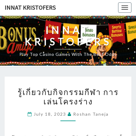
Skip
INNAT KRISTOFERS
Togg
to
navig
content
INNAT
KRISTOFERS
Play Top Casino Games With The Best Odds
รู้
รู้เกี่ยวกับกิจกรรมกีฬา การ
เกี่ยว
เล่นโครงร่าง
กับ
กิจกรรม
July 18, 2023
Roshan Taneja
กีฬา
การ
เล่น