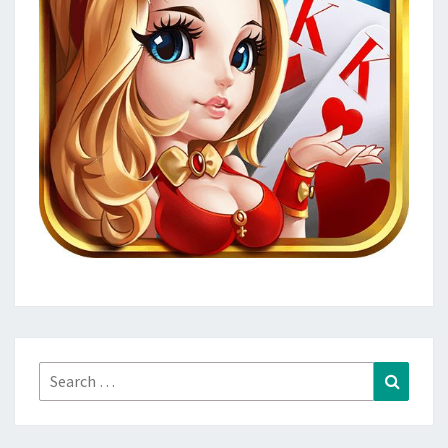
Search
Search
for: