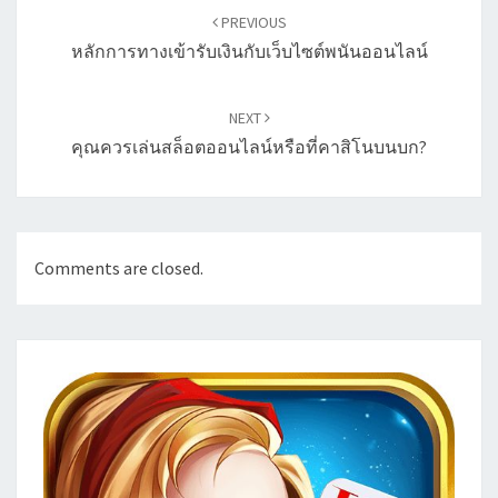
navigation
PREVIOUS
หลักการทางเข้ารับเงินกับเว็บไซต์พนันออนไลน์
NEXT
คุณควรเล่นสล็อตออนไลน์หรือที่คาสิโนบนบก?
Comments are closed.