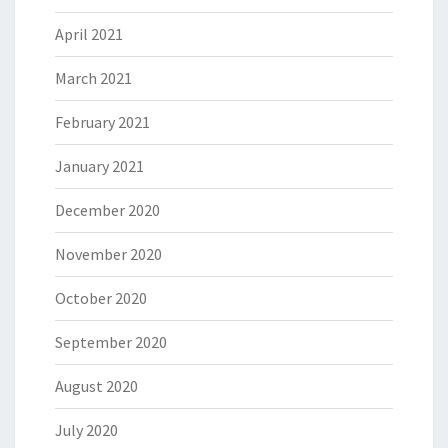
April 2021
March 2021
February 2021
January 2021
December 2020
November 2020
October 2020
September 2020
August 2020
July 2020