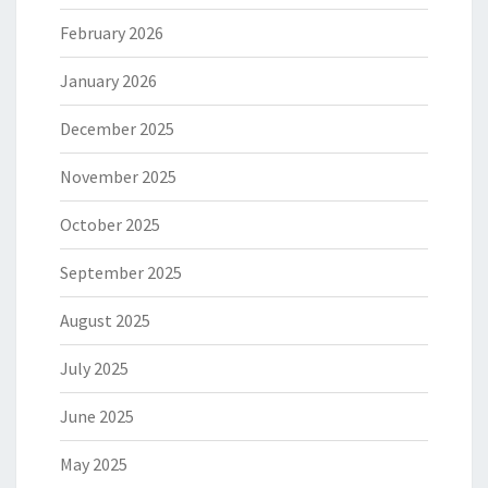
February 2026
January 2026
December 2025
November 2025
October 2025
September 2025
August 2025
July 2025
June 2025
May 2025