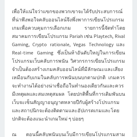
ที่
เพื่อให้แน่ใจว่าแขกของพวกเขาจะได้รับประสบการณ์
ตั้ง
ที่น่าพึงพอใจคลับออนไลน์จึงพึ่งพาการเขียนโปรแกรม
ของ
เกมเพื่อควบคุมการเลือกเกม รายการนี้จัดทำโดย
คลับ
สมาคมการเขียนโปรแกรม Pariah เช่น Playtech, Rival
การ
Gaming, Crypto rationale, Vegas Technology และ
พนัน
Real-time Gaming ซึ่งเป็นห้าอันดับใหญ่ในการเขียน
ออนไลน์?
โปรแกรมเว็บคลับการพนัน วิศวกรการเขียนโปรแกรม
จำเป็นต้องสร้างเกมคลับออนไลน์ที่มีลักษณะและเสียง
เหมือนกับเกมในคลับการพนันบนบกตามปกติ เกมควร
จะทำงานได้อย่างน่าเชื่อถือในทำนองเดียวกันและควร
มีเหตุผลและสมเหตุสมผล โดยปกติพื้นที่การเดิมพันบน
เว็บจะเซ็นสัญญาอนุญาตหลายปีกับผู้สร้างโปรแกรม
และสถาปนิกจะต้องติดตามและอัปเกรดเกมและโดย
ปกติจะต้องแนะนำเกมใหม่ ๆ บ่อยๆ
ณ ตอนนี้คลับพนันบนเว็บมีการเขียนโปรแกรมสาม