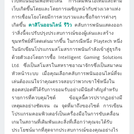
เว็บที่แน่นอนเพื่อที่จะเล่น การเดิมพันไอเท็มและตาม
เว็บเกิดขึ้นโดยและโดยการเผชิญหน้ากับช่วงเวลาแห่ง
การเชื่อมโยงโดยมีการควบรวมและซื้อกิจการต่างๆ
เกิดขึ้น
คาสิโนออนไลน์
รีวิว
คลับการพนันแสดงออก
ว่าสิ่งนี้จะปรับปรุงประสบการณ์ของผู้เล่นและสร้าง
ขุมทรัพย์ที่โดดเด่นมากขึ้น ในกรณีหนึ่ง Playtech หนึ่ง
ในนักเขียนโปรแกรมสโมสรการพนันกำลังเข้าสู่ธุรกิจ
ด้วยตัวเองโดยการซื้อ Intelligent Gaming Solutions
Ltd. ซึ่งเป็นสโมสรในสหราชอาณาจักรซึ่งเป็นสมาคม
หัวหน้าระบบ เมื่อคุณเลือกคลับการพนันออนไลน์ที่จะ
เล่นต้องแน่ใจว่าคุณตรวจสอบว่าพวกเขาใช้หนึ่งใน
ฮอตสปอตที่ได้รับการยอมรับอย่างมีนัยสำคัญสำหรับ
รายการที่ควบคุมไซต์ ข้อมูลนี้ควรปรากฏอย่างมี
เหตุผลอย่างชัดเจน ณ จุดที่มาถึงของไซต์ การเขียน
โปรแกรมคอมพิวเตอร์เป็นเครื่องมือในการขับเคลื่อน
เกมในสถานที่เดิมพันและสิ่งที่เลือกว่าคุณจะได้รับ
ประโยชน์มากที่สุดจากประสบการณ์ของคุณอย่างไร