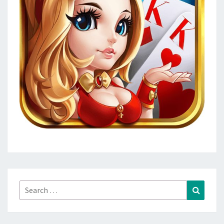
Search
Search
for: