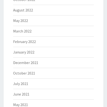
August 2022
May 2022
March 2022
February 2022
January 2022
December 2021
October 2021
July 2021
June 2021
May 2021