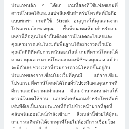
ประเภทหลัก ๆ ได้แก่ เกมที่สองที่ใช้แฟลชเกมที่
ดาวน์โหลดได้และแอปพลิเคชันสำหรับโทรศัพท์มือถือ
แบบพกพา เกมที่ใช้ Streak อนุญาตให้คุณเล่นจาก
โปรแกรมเว็บของคุณ พื้นที่ขนาดมหึมาสำหรับเกม
เหล่านี้คือคุณไม่จำเป็นต้องดาวน์โหลดอะไรเลยและ
คุณสามารถเล่นในระดับพื้นฐานได้อย่างรวดเร็วเมื่อ
คุณมีสถิติที่คลับการพนันออนไลน์ เกมที่ดาวน์โหลดได้
คาดว่าคุณควรดาวน์โหลดเกมลงพีซีของคุณเอง แม้ว่า
จะมีตัวเลขช่วงเวลาที่รวมการดาวน์โหลดขึ้นอยู่กับ
ประเภทของการเชื่อมโยงเว็บที่คุณมี แต่การเขียน
โปรแกรมที่ดาวน์โหลดได้โดยทั่วไปจะมีแผนคุณภาพที่
ดีกว่าและมีความสม่ำเสมอ มีเกมจำนวนมหาศาลให้
ดาวน์โหลดให้อ่าน แอปพลิเคชั่นเกมสำหรับโทรศัพท์
เช่นพีดีเอเป็นเกมประเภทที่คิดไปข้างหน้ามากที่สุดที่
คลับพนันออนไลน์กำลังเข้ามา สิ่งเหล่านี้ช่วยให้ผู้คน
สามารถเดิมพันได้จากทุกที่โดยไม่ต้องมีการเชื่อมโยง