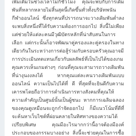
เกี่ยว
เพิ่มเติมในช่วงเวลาไม่กี่ชั่วโมง คุณจะพบกับการเดิม
กับ
พันที่หลากหลายไม่สิ้นสุดนี้เกิดขึ้นทั่วทั้งบริษัทพนัน
เกม
กีฬาออนไลน์ ซึ่งทุกคนที่ปรารถนาจะวางเดิมพันต่ำลง
จะพบสิ่งหนึ่งที่ได้รับความต้องการออกไป สิ่งนี้ไม่เพียง
แต่ช่วยให้แต่ละคนมีวุฒิบัตรหลักที่น่าสับสนในการ
เลือก แต่กระนั้นก็อาจพัฒนาคู่ครองและคู่ครองในทาง
เดียวกันในระหว่างการต่อสู้ร่วมกับครอบครัวคุณอาจมี
การประเมินทดแทนเกี่ยวกับผลลัพธ์ที่เป็นไปได้ของเกม
คุณควรเห็นเกมต่างๆ ก่อนที่คุณจะสามารถวางเดิมพัน
ที่น่างุนงงลงได้ หากคุณแต่ละคนวางเดิมพันแบบ
ออนไลน์ ความเป็นไปได้ที่ ดี ที่สุดที่จะยินดีกับความ
เคารพโดยถือว่าการดำเนินการทางสังคมที่คุณให้
ความสำคัญเป็นศูนย์นั้นเป็นผู้ชนะ หากการเฉลิมฉลอง
ของคุณดูเหมือนจะถูกกำจัดออกไป ก็มีแนวโน้มที่ดีที่
จะค้นหาเว็บไซต์ที่ผ่อนคลายในทิศทางของความได้
เปรียบพิเศษ คุณมีอะไรมากกว่านี้อาจต้องมีองค์
ประกอบของกรรมบางอย่าง สิ่งนี้จะช่วยคุณในการซื้อ