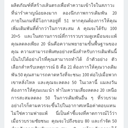
ผลิตภัณฑ์ที่สร้างเส้นตรงเพื่อทำความเข้าใจในสภาวะ
ที่น่ารำคาญน้อยลงมาก ลองนึกภาพการเดิมพัน 20
ภายในเกมที่มีโอกาสอยู่ที่ 51 หากคุณต้องการให้คุณ
เพิ่มเดิมพันที่ต่ำกว่าในการสะสม A คุณจะได้รับ 100
20×5 และในสถานการณ์ที่การรวบรวมดูเหมือนจะแพ้
คุณลดลงเพียง 20 นั่นคือความพยายามขั้นพื้นฐานของ
คุณ ความสามารถพิเศษอย่างหนึ่งสำหรับการเดิมพันนี้
เป็นไปได้อย่างไรที่คุณสามารถทำได้ ถ้าตัวอย่าง ตัว
เลือกสำหรับเหตุการณ์ B คือ 21 ต้องการให้คุณวางเดิม
พัน 50 คุณสามารถคาดหวังที่จะชนะ 100 ต่อไปเมื่อพวก
เขาหลั่งไหล และคุณจะลดลง 50 ในเวลานี้ แมลงวัน
ต้องการให้คุณแนะนำ ทำไมความเสี่ยงลดลง 20 เหนือ
การสะสมลดลง 50 ในการเดิมพันอื่น ๆ ที่รวบรวม
อย่างไรก็ตามควรจะขึ้นไปในอากาศเหนือค่าตอบแทน
ไม่ใช่ความพ่ายแพ้ นี่เป็นคำชี้แจงที่คาดการณ์ไว้ว่า
เมื่อรวบรวมชัยชนะ คุณจะไปถึงขอบ 80 และกำจัด 50