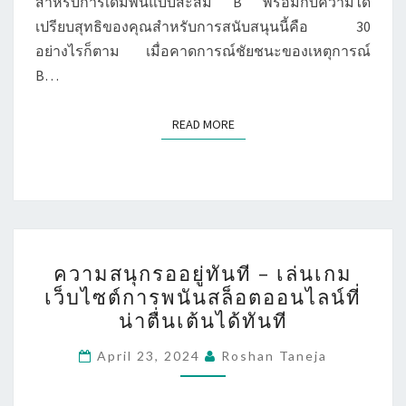
สำหรับการเดิมพันแบบสะสม B พร้อมกับความได้
เปรียบสุทธิของคุณสำหรับการสนับสนุนนี้คือ 30
อย่างไรก็ตาม เมื่อคาดการณ์ชัยชนะของเหตุการณ์
B…
READ MORE
READ MORE
ความ
ความสนุกรออยู่ทันที – เล่นเกม
สนุก
เว็บไซต์การพนันสล็อตออนไลน์ที่
รอ
น่าตื่นเต้นได้ทันที
อยู่
ทันที
April 23, 2024
Roshan Taneja
–
เล่น