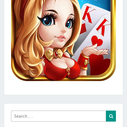
Search
Search
for: