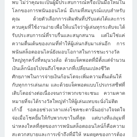
พบ ไม่ว่าคุณจะเป็นผู้มีประสบการณ์หรือเป็นมือใหม่ใน
โลกของการพนันออนไลน์ มีเกมที่สมบูรณ์แบบสำหรับ
คุณ ด้วยตัวเลือกการเดิมพันที่ปรับแต่งได้และการ
ควบคุมที่ใช้งานง่าย เพื่อให้แน่ใจว่าผู้เล่นทุกระดับจะได้
รับประสบการณ์ที่ราบรื่นและสนุกสนาน แต่ไม่ใช่แค่
ความตื่นเต้นของเกมที่ทำให้ผู้เล่นกลับมาเล่นอีก การ
พนันสล็อตออนไลน์ยังมอบโอกาสในการชนะรางวัล
ใหญ่ทุกครั้งที่หมุนวงล้อ ด้วยแจ็คพอตที่มีตั้งแต่จำนวน
เงินเล็กน้อยไปจนถึงโชคลาภที่เปลี่ยนแปลงชีวิต
ศักยภาพในการจ่ายเงินก้อนโตจะเพิ่มความตื่นเต้นให้
กับทุกการเล่นเกม และด้วยแจ็คพอตแบบโปรเกรสซีฟที่
เติบโตอย่างต่อเนื่องจนกว่าพวกเขาจะชนะ ความคาด
หมายที่จะได้รางวัลใหญ่ทำให้ผู้เล่นแทบจะนั่งไม่ติด
เก้าอี้ รอคอยช่วงเวลาแห่งโชคชะตานั้นอย่างใจจดใจ
จ่อเมื่อโชคยิ้มให้กับพวกเขาในที่สุด แต่บางทีแง่มุมที่
น่าหลงใหลที่สุดของการพนันสล็อตออนไลน์ก็คือความ
สะดวกสบายและการเข้าถึงที่มีให้ หมดยุคของการต้อง