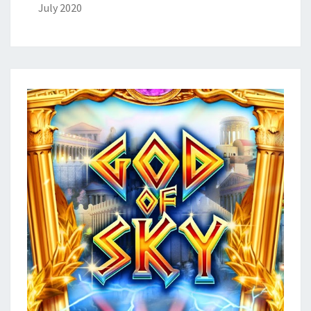
July 2020