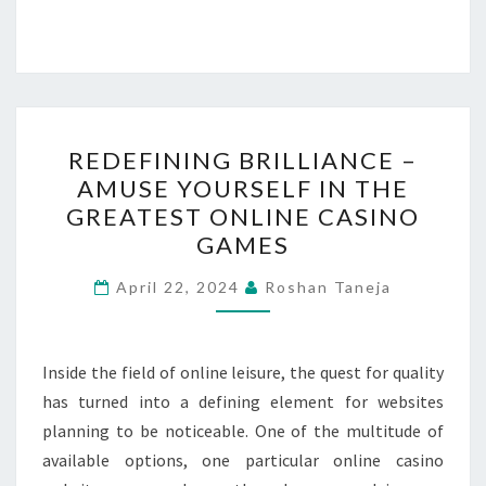
REDEFINING
REDEFINING BRILLIANCE –
BRILLIANCE
AMUSE YOURSELF IN THE
–
GREATEST ONLINE CASINO
AMUSE
GAMES
YOURSELF
IN
April 22, 2024
Roshan Taneja
THE
GREATEST
Inside the field of online leisure, the quest for quality
ONLINE
has turned into a defining element for websites
CASINO
planning to be noticeable. One of the multitude of
GAMES
available options, one particular online casino