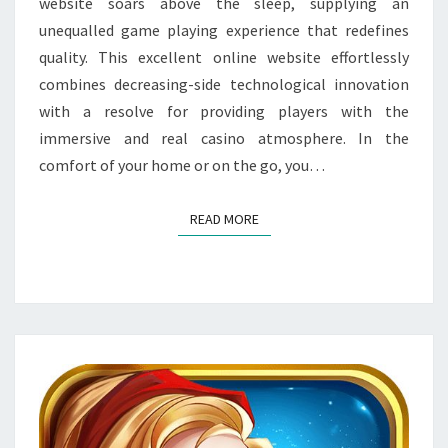
website soars above the sleep, supplying an
unequalled game playing experience that redefines
quality. This excellent online website effortlessly
combines decreasing-side technological innovation
with a resolve for providing players with the
immersive and real casino atmosphere. In the
comfort of your home or on the go, you…
READ MORE
READ MORE