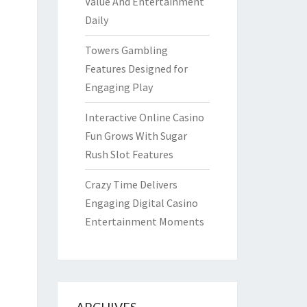
Value And Entertainment
Daily
Towers Gambling
Features Designed for
Engaging Play
Interactive Online Casino
Fun Grows With Sugar
Rush Slot Features
Crazy Time Delivers
Engaging Digital Casino
Entertainment Moments
ARCHIVES