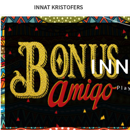
Skip
INNAT KRISTOFERS
to
content
INN
Pla