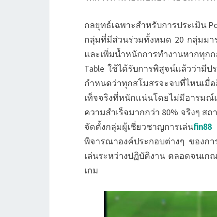
กลยุทธ์เฉพาะสำหรับการประเมิน Po
กลุ่มที่มีส่วนร่วมทั้งหมด 20 กลุ่ม
และเพิ่มน้ำหนักการทำงานหากทุกกลุ่
Table ใช้ได้รับการพิสูจน์แล้วว่ามี
กำหนดว่าทุกสโมสรจะจบที่ไหนเมื่อสิ
เท็จจริงที่หนักแน่นโดยไม่มีอาร
ความสำเร็จมากกว่า 80% จริงๆ สถา
จัดตั้งกลุ่มผู้เชี่ยวชาญการเล่น
fin8
พิจารณาองค์ประกอบต่างๆ ของการเ
เล่นระหว่างปฏิบัติงาน ตลอดจนเกณ
เกม