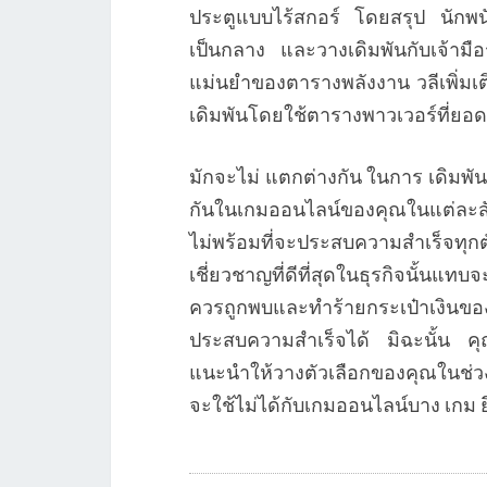
ประตูแบบไร้สกอร์ โดยสรุป นักพ
เป็นกลาง และวางเดิมพันกับเจ้ามื
แม่นยำของตารางพลังงาน วลีเพิ่มเ
เดิมพันโดยใช้ตารางพาวเวอร์ที่ยอดเ
มักจะไม่ แตกต่างกัน ในการ เดิมพ
กันในเกมออนไลน์ของคุณในแต่ละส
ไม่พร้อมที่จะประสบความสำเร็จทุกต
เชี่ยวชาญที่ดีที่สุดในธุรกิจนั้นแทบจะ
ควรถูกพบและทำร้ายกระเป๋าเงินข
ประสบความสำเร็จได้ มิฉะนั้น คุ
แนะนำให้วางตัวเลือกของคุณในช่วงต
จะใช้ไม่ได้กับเกมออนไลน์บาง เกม ยึ