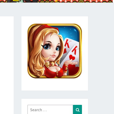
Search
Search