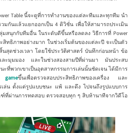
ช่วย
ให้
wer Table นี้จะดูที่การทำงานของแต่ละทีมและทุกทีม นำ
คุณ
มารวมกันแล้วแยกออกเป็น 4 ดิวิชั่น เพื่อให้สามารถประเมิน
ชนะ
มสนุกกับทีมอื่น ในระดับดีขึ้นหรือลดลง วิธีการที่ Power
การ
ประสิทธิภาพอย่างมาก ในช่วงเริ่มต้นของแต่ละปี จะเป็นตัว
เดิม
้นสุดช่วงเวลา โดยใช้ประวัติศาสตร์ บันทึกก่อนหน้า ข้อ
พัน
มณ์และมุมมอง และในช่วงสองสามปีที่ผ่านมา มันประสบ
ฟุตบอล?
นะที่พวกเขาเป็นอุตสาหกรรมการเล่นนั้นชัดเจน ได้มีการ
8 game
ขึ้นเพื่อตรวจสอบประสิทธิภาพของเครื่อง และ
ล่น ตั้งแต่รูปแบบชนะ แพ้ และดึง ไปจนถึงรูปแบบการ
ฑ์ที่ผ่านการทดสอบ ตรวจสอบทุก ๆ สิบห้านาทีจากวิดีโอ