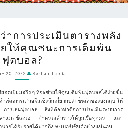
คุณ
่ว่าการประเมินตารางพลัง
ทราบ
่วยให้คุณชนะการเดิมพัน
หรือ
ไม่
ฟุตบอล?
ว่าการ
ประเมิน
ry 20, 2022
Roshan Taneja
ตาราง
พลัง
ยอดเยี่ยมจริง ๆ ที่จะช่วยให้คุณเดิมพันฟุตบอลได้ง่ายขึ้น
อัน
เนินการเสนอในเชิงลึกเกี่ยวกับลีกชั้นนำของอังกฤษ ให้
น่า
ะ การเล่นฟุตบอล สิ่งที่ต้องทำคือการประเมินระบบการ
ทึ่ง
่ละแมตช์เสมอ กำหนดเส้นทางให้ลูกเรือทุกคน และ
จะ
นายได้รับรายได้มากถึง 50 เปอร์เซ็นต์อย่างแน่นอน