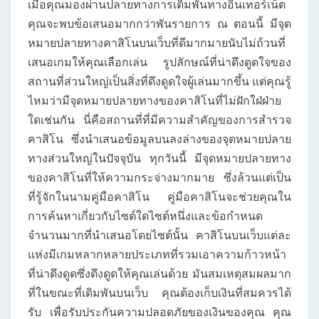
เมื่อคุณมองผ่านปลายทางการเดิมพันทางอินเทอร์เน็ต
คุณจะพบข้อเสนอมากกว่าพันรายการ ณ ตอนนี้ มีจุด
หมายปลายทางคาสิโนบนเว็บที่ดีมากมายนับไม่ถ้วนที่
เสนอเกมให้คุณเลือกเล่น รูปลักษณ์ที่น่าดึงดูดใจของ
สถานที่ส่วนใหญ่เป็นสิ่งที่ดึงดูดใจผู้เล่นมากขึ้น แต่คุณรู้
ไหมว่ามีจุดหมายปลายทางของคาสิโนที่ไม่ฝักใฝ่ฝ่าย
ใดเช่นกัน นี่คือสถานที่ที่มีความสำคัญของการสำรวจ
คาสิโน ซึ่งนำเสนอข้อมูลบนลงล่างของจุดหมายปลาย
ทางส่วนใหญ่ในปัจจุบัน ทุกวันนี้ มีจุดหมายปลายทาง
ของคาสิโนที่ให้ความกระจ่างมากมาย ซึ่งล้วนแต่เป็น
ที่รู้จักในนามคู่มือคาสิโน คู่มือคาสิโนจะช่วยคุณใน
การค้นหาเกี่ยวกับไซต์ใดไซต์หนึ่งและข้อกำหนด
จำนวนมากที่นำเสนอโดยไซต์นั้น คาสิโนบนเว็บแต่ละ
แห่งมีเกมหลากหลายประเภทที่รวมเอาความก้าวหน้า
ที่น่าดึงดูดซึ่งดึงดูดให้คุณเล่นด้วย มันสมเหตุสมผลมาก
ที่ในขณะที่เดิมพันบนเว็บ คุณต้องเก็บเงินที่สมควรได้
รับ เพื่อรับประกันความปลอดภัยของเงินของคุณ คุณ