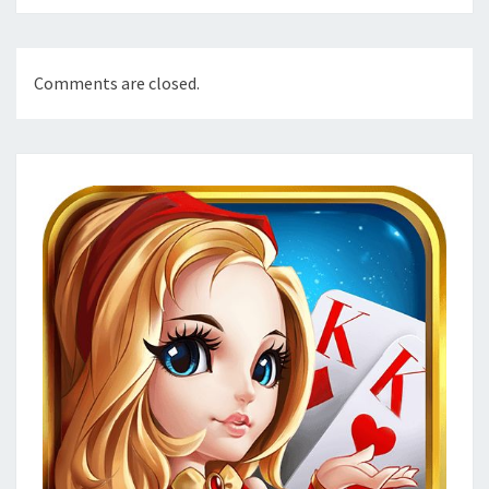
Comments are closed.