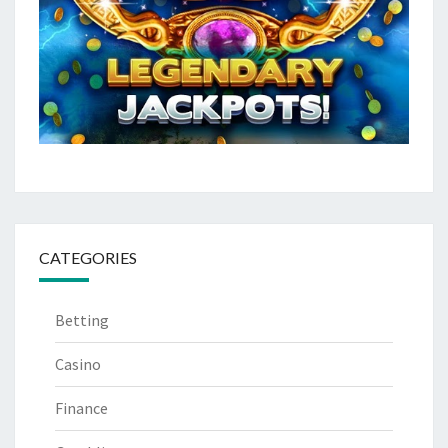
CATEGORIES
Betting
Casino
Finance