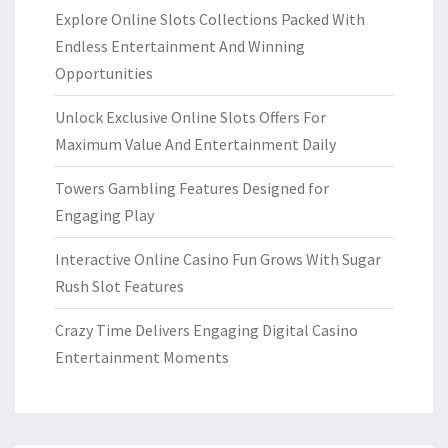
Explore Online Slots Collections Packed With
Endless Entertainment And Winning
Opportunities
Unlock Exclusive Online Slots Offers For
Maximum Value And Entertainment Daily
Towers Gambling Features Designed for
Engaging Play
Interactive Online Casino Fun Grows With Sugar
Rush Slot Features
Crazy Time Delivers Engaging Digital Casino
Entertainment Moments