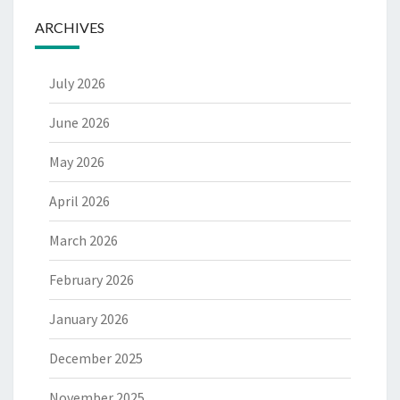
ARCHIVES
July 2026
June 2026
May 2026
April 2026
March 2026
February 2026
January 2026
December 2025
November 2025