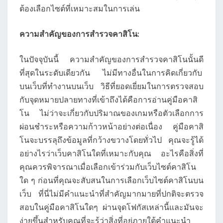
ต้องเลือกไซต์ที่เหมาะสมในการเล่น
ความสำคัญของการสำรวจคาสิโน
:
ในปัจจุบันนี้ ความสำคัญของการสำรวจคาสิโนนั้นดี
ที่สุดในระดับเดียวกัน ไม่มีทางอื่นในการคิดเกี่ยวกับ
บนเว็บที่ทำงานบนเว็บ วิธีที่ยอดเยี่ยมในการตรวจสอบ
กับจุดหมายปลายทางที่เข้าถึงได้คือการอ่านคู่มือคาสิ
โน ไม่ว่าจะเกี่ยวกับปริมาณของเกมหรือตัวเลือกการ
ผ่อนชำระหรือความก้าวหน้าอย่างต่อเนื่อง คู่มือคาสิ
โนจะบรรลุถึงข้อมูลที่กว้างขวางโดยทั่วไป คุณจะรู้ได้
อย่างไรว่าเว็บคาสิโนใดที่เหมาะกับคุณ อะไรคือสิ่งที่
คุณควรพิจารณาเมื่อเลือกเข้าร่วมกับเว็บไซต์คาสิโน
ใด ๆ ก่อนที่คุณจะสับสนในการเลือกเว็บไซต์คาสิโนบน
เว็บ ที่นี่ไม่มีคำแนะนำที่สำคัญมากมายที่ปกติจะตรวจ
สอบในคู่มือคาสิโนใดๆ ผ่านจุดโฟกัสเหล่านี้และมันจะ
ง่ายขึ้นสำหรับคุณที่จะรู้ว่าสิ่งที่อยู่ภายใต้คำแนะนำ