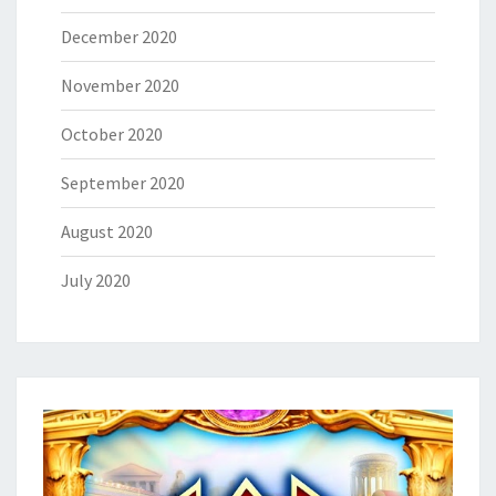
December 2020
November 2020
October 2020
September 2020
August 2020
July 2020