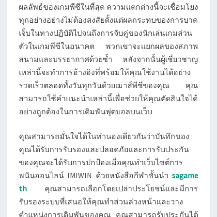
ผลลัพธ์ของเกมพีซีในที่สุด ความแตกต่างนี้จะเชื่อมโยง
ทุกอย่างอย่างไม่ต้องสงสัยตั้งแต่ผลกระทบของการบาด
เจ็บในทางปฏิบัติไปจนถึงการจับคู่ของนักเล่นเกมส่วน
ตัวในเกมพีซีในอนาคต พวกเขาจะแยกผลของสภาพ
สนามและบรรยากาศด้วยซ้ำ หลังจากนั้นผู้เชี่ยวชาญ
เหล่านี้จะทำการอ้างอิงที่พร้อมให้คุณใช้งานได้อย่าง
รวดเร็วตลอดทั้งวันทุกวันด้วยเมาส์พีซีของคุณ คุณ
สามารถใช้คำแนะนำเหล่านี้เพื่อช่วยให้คุณตัดสินใจได้
อย่างถูกต้องในการเดิมพันฟุตบอลบนเว็บ
คุณสามารถมั่นใจได้ในทำนองเดียวกันว่าบันทึกของ
คุณได้รับการรับรองและปลอดภัยและการรับประกัน
ของคุณจะได้รับการปกป้องเมื่อคุณทำเว็บไซต์การ
พนันออนไลน์ IMIWIN ด้วยหนังสือกีฬาชั้นนำ
sagame
th
คุณสามารถเลือกโดยเปล่าประโยชน์และมีการ
รับรองระบบที่เสนอให้คุณทำส่วนล่วงหน้าและวาง
ตำแหน่งการเดิมพันของคุณ คุณสามารถรับประกันได้