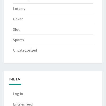
Lottery
Poker
Slot
Sports
Uncategorized
META
Log in
Entries feed