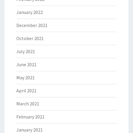
January 2022
December 2021
October 2021
July 2021
June 2021
May 2021
April 2021
March 2021
February 2021
January 2021