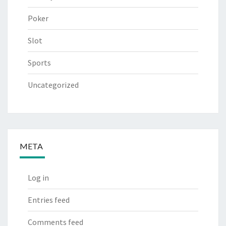
Poker
Slot
Sports
Uncategorized
META
Log in
Entries feed
Comments feed