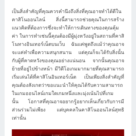
อาจ
เป็นสิ่งสำคัญที่คุณควรคำนึงถึงสิ่งที่คุณอาจทำได้ดีใน
เพลิดเพลิน
คาสิโนออนไลน์ สิ่งนี้สามารถช่วยคุณในการสร้าง
ได้
แนวคิดที่ต้องการซึ่งจะทำให้การเดินทางของคุณคุ้ม
จาก
ค่า ในการทำเช่นนี้คุณต้องมีผู้มุ่งหวังอยู่ในสถานที่คาสิ
สถาน
โนทางอินเทอร์เน็ตบนเว็บ ฉันแค่พูดถึงแม้ว่าคุณอาจ
ประกอบ
จะแค่ทำเพื่อความสนุกสนาน แต่คุณก็จะได้รับสิ่งนั้น
การ
กับผู้ที่คาดหวังของคุณอย่างแน่นอน จากนั้นคุณอาจ
คา
ย้ายที่อยู่ไปข้างหน้า มีวิดีโอเกมมากมายที่คุณสามารถ
สิ
เริ่มเล่นได้ที่คาสิโนอินเทอร์เน็ต เป็นเพียงสิ่งสำคัญที่
โนใด
คุณต้องสังเกตว่าขอแนะนำให้คุณได้รับความสามารถ
ๆ
ในเกมออนไลน์เกมใดเกมหนึ่งและมุ่งเน้นไปที่เกม
นั้น โอกาสที่คุณอาจอยากรู้อยากเห็นเกี่ยวกับการมี
ส่วนร่วมไม่เพียง แต่บุคคลในคาสิโนออนไลน์สุทธิ
เท่านั้น