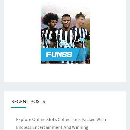
RECENT POSTS
Explore Online Slots Collections Packed With
Endless Entertainment And Winning