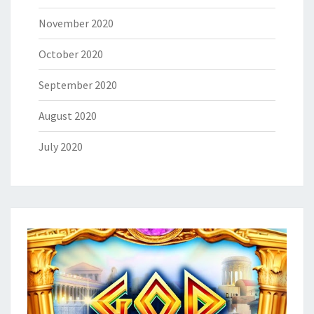
November 2020
October 2020
September 2020
August 2020
July 2020