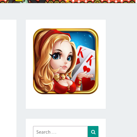
Search
Search