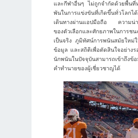
และกีฬาอื่นๆ ไม่ถูกจำกัดด้วยพื้นท
พันในการแข่งขันที่เกิดขึ้นทั่วโลก
เดินทางผ่านแอปมือถือ ความน่าด
ของตัวเลือกและศักยภาพในการชนะร
เป็นจริง ภูมิทัศน์การพนันสมัยใหม่ให
ข้อมูล และสถิติเพื่อตัดสินใจอย่างร
นักพนันในปัจจุบันสามารถเข้าถึงข้
คำทำนายของผู้เชี่ยวชาญได้