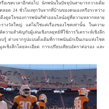
พนัน
ี่หรือเขตเวลาอีกต่อไป นักพนันในปัจจุบันสามารถวางเดิม
กีฬา
ได้ตลอด 24 ชั่วโมงทุกวันจากที่บ้านของตนเองหรือระหว่าง
ออนไลน์
ึงดูดใจของการพนันกีฬาออนไลน์อยู่ที่ความหลากหลาย
างวัลใหญ่ แต่ไม่ใช่แค่เรื่องของโชคเท่านั้น ในความ
้ความสำคัญกับผู้เล่นเชิงกลยุทธ์ที่ใช้การวิเคราะห์เชิงลึก
อบรู้ ต่างจากรูปแบบดั้งเดิมที่การพนันมักเป็นเกมแห่งโชค
อมูลเชิงลึกโดยละเอียด การเปรียบเทียบอัตราต่อรอง และ