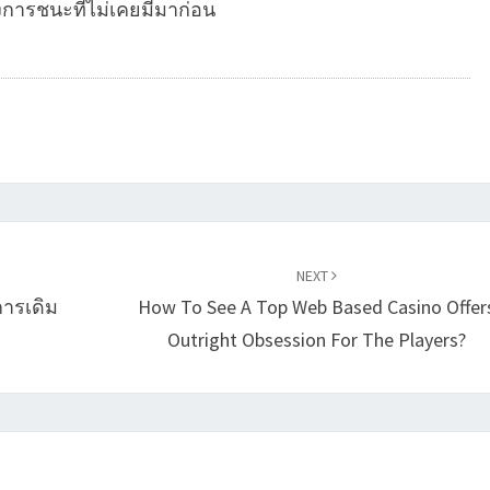
การชนะที่ไม่เคยมีมาก่อน
NEXT
การเดิม
How To See A Top Web Based Casino Offer
Outright Obsession For The Players?