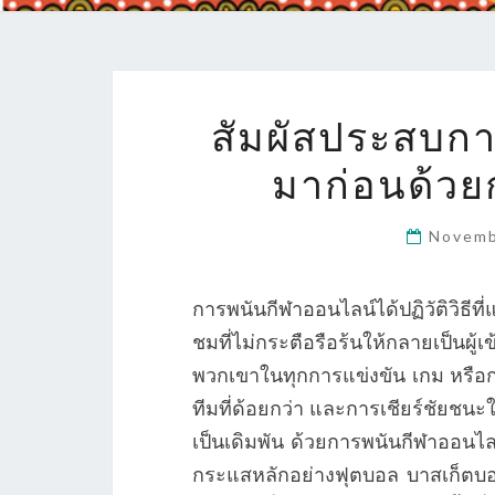
สัมผัสประสบการ
มาก่อนด้วย
Novemb
การพนันกีฬาออนไลน์ได้ปฏิวัติวิธีท
ชมที่ไม่กระตือรือร้นให้กลายเป็นผู้
พวกเขาในทุกการแข่งขัน เกม หรือ
ทีมที่ด้อยกว่า และการเชียร์ชัยชนะใ
เป็นเดิมพัน ด้วยการพนันกีฬาออนไลน์
กระแสหลักอย่างฟุตบอล บาสเก็ตบอ