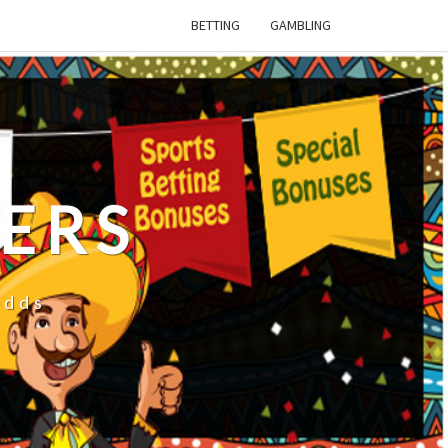
BETTING
GAMBLING
FERS
Odds