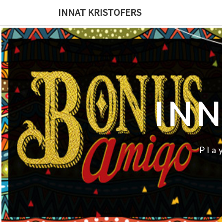
Skip
INNAT KRISTOFERS
to
content
INN
Pla